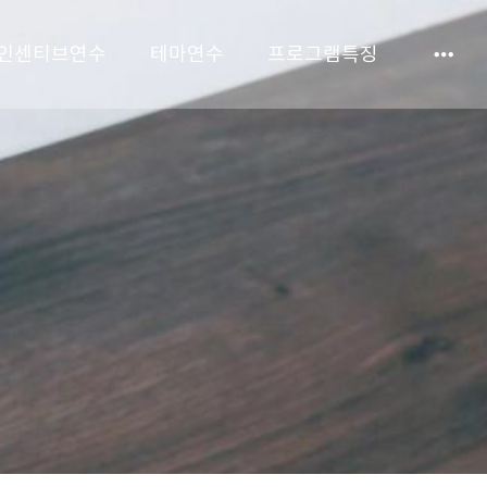
인센티브연수
테마연수
프로그램특징