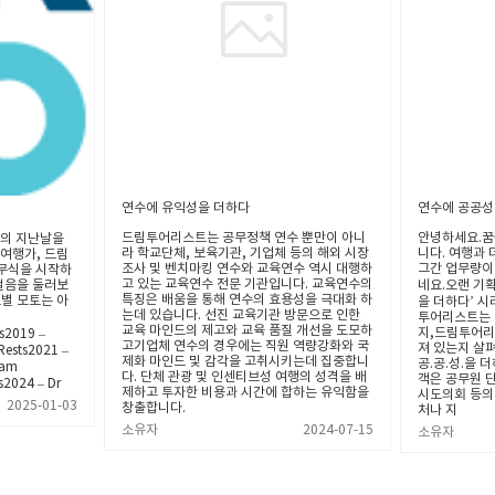
연수에 유익성을 더하다
연수에 공공성
드림투어리스트는 공무정책 연수 뿐만이 아니
안녕하세요.꿈
의 지난날을
라 학교단체, 보육기관, 기업체 등의 해외 시장
니다. 여행과
 여행가, 드림
조사 및 벤치마킹 연수와 교육연수 역시 대행하
그간 업무량이
무식을 시작하
고 있는 교육연수 전문 기관입니다. 교육연수의
걸음을 둘러보
네요.오랜 기획
특징은 배움을 통해 연수의 효용성을 극대화 하
별 모토는 아
을 더하다’ 
는데 있습니다. 선진 교육기관 방문으로 인한
투어리스트는 
교육 마인드의 제고와 교육 품질 개선을 도모하
지,드림투어리
s2019 –
고기업체 연수의 경우에는 직원 역량강화와 국
져 있는지 살
Rests2021 –
제화 마인드 및 감각을 고취시키는데 집중합니
공.공.성.을
eam
다. 단체 관광 및 인센티브성 여행의 성격을 배
객은 공무원 단
2024 – Dr
제하고 투자한 비용과 시간에 합하는 유익함을
시도의회 등의
2025-01-03
창출합니다.
처나 지
소유자
2024-07-15
소유자