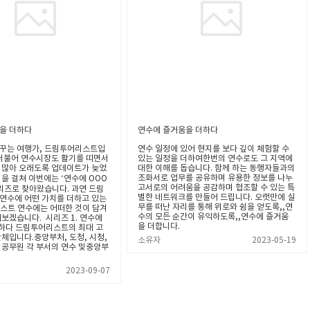
을 더하다
연수에 즐거움을 더하다
꾸는 여행가, 드림투어리스트입
연수 일정에 있어 현지를 보다 깊이 체험할 수
 더불어 연수시장도 활기를 띠면서
있는 일정을 더하여한번의 연수로도 그 지역에
 많아 오래도록 업데이트가 늦었
대한 이해를 돕습니다. 함께 하는 동행자들과의
조화서로 업무를 공유하며 유용한 정보를 나누
을 걸쳐 이번에는 ‘연수에 OOO
고서로의 어려움을 공감하며 협조할 수 있는 특
시리즈로 찾아왔습니다. 과연 드림
별한 네트워크를 만들어 드립니다. 오랫만에 실
연수에 어떤 가치를 더하고 있는
무를 떠난 자리를 통해 위로와 쉼을 얻도록,,연
스트 연수에는 어떠한 것이 담겨
수의 모든 순간이 유익하도록,,연수에 즐거움
펴보겠습니다. 시리즈 1. 연수에
을 더합니다.
 더하다 드림투어리스트의 최대 고
체입니다.중앙부처, 도청, 시청,
소유자
2023-05-19
 공무원 각 부서의 연수 및중앙부
2023-09-07